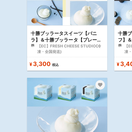
十勝ブッラータスイーツ【バニ
十勝
ラ】＆十勝ブッラータ【プレー
フ】
ン】 セット
【EC】FRESH CHEESE STUDIO(冷
ン】 
【EC
凍・全国発送)
凍・
3,300
3,4
¥
¥
税込