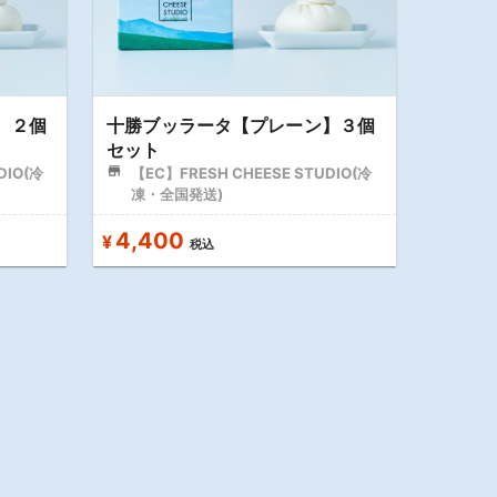
】２個
十勝ブッラータ【プレーン】３個
セット
DIO(冷
【EC】FRESH CHEESE STUDIO(冷
凍・全国発送)
4,400
¥
税込