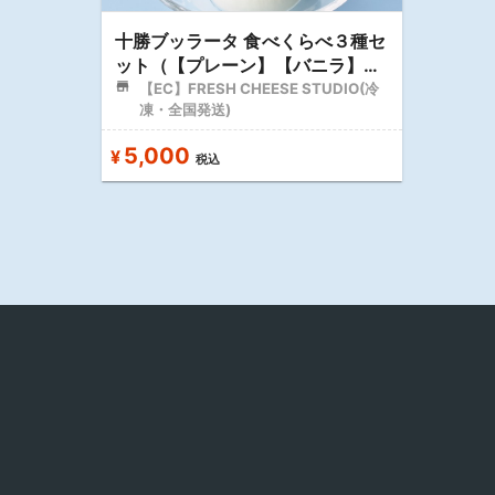
十勝ブッラータ 食べくらべ３種セ
ット（【プレーン】【バニラ】
【トリュフ】）
【EC】FRESH CHEESE STUDIO(冷
凍・全国発送)
5,000
¥
税込